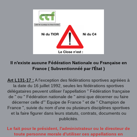
Il n'existe aucune Fédération Nationale ou Française en
France ( Subventionnéé par l'État )
Art L131-17 :
A l'exception des fédérations sportives agréées à
la date du 16 juillet 1992, seules les fédérations sportives
délégataires peuvent utiliser l'appellation " Fédération française
de " ou " Fédération nationale de " ainsi que décerner ou faire
décerner celle d'" Equipe de France " et de " Champion de
France ", suivie du nom d'une ou plusieurs disciplines sportives
et la faire figurer dans leurs statuts, contrats, documents ou
publicités.
Le fait pour le président, l'administrateur ou le directeur de
toute personne morale d'utiliser ces appellations en