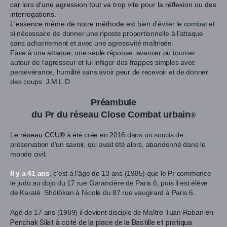
car lors d'une agression tout va trop vite pour la réflexion ou des
interrogations.
L'essence même de notre méthode
est bien d'éviter le combat et
si nécessaire de donner une riposte proportionnelle à l'attaque
sans acharnement et avec une agressivité maîtrisée.
Face à une attaque, une seule réponse: avancer ou tourner
autour de l'agresseur et lui infliger des frappes simples avec
persévérance, humilité sans avoir peur de recevoir et de donner
des coups. J.M.L.D
Préambule
du Pr du réseau Close Combat urbain
®
Le réseau CCU
®
à été crée en 2016 dans un soucis de
préservation d'un savoir, qui avait été alors, abandonné dans le
monde civil.
Il y a 41 ans
, c'est à l'âge de 13 ans (1985) que le Pr commence
le judo au dojo du 17 rue Garancière de Paris 6, puis il est éléve
de Karaté Shōtōkan à l'école du 87 rue vaugirard à Paris 6.
en
Agé de 17 ans (1989) il devient disciple de Maître Tuan Raban
Penchak Silat à coté de la place de la Bastille et pratiqua