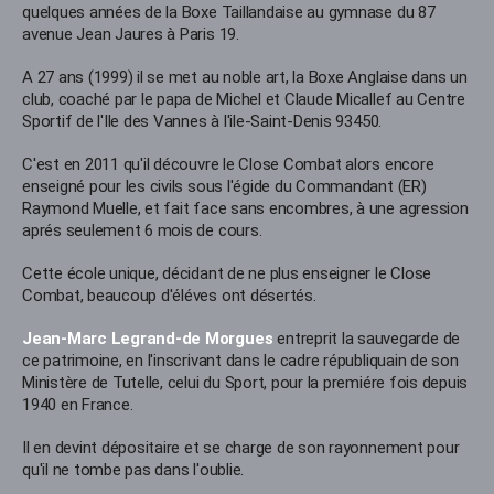
quelques années de la Boxe Taillandaise au gymnase du 87
avenue Jean Jaures à Paris 19.
A 27 ans (1999) il se met au noble art, la Boxe Anglaise dans un
club, coaché par le papa de Michel et Claude Micallef au Centre
Sportif de l'Ile des Vannes à l'ile-Saint-Denis 93450.
C'est en 2011 qu'il découvre le Close Combat alors encore
enseigné pour les civils sous l'égide du Commandant (ER)
Raymond Muelle, et fait face sans encombres, à une agression
aprés seulement 6 mois de cours.
Cette école unique, décidant de ne plus enseigner le
Close
Combat, beaucoup d'éléves ont désertés.
Jean-Marc Legrand-de Morgues
entreprit la sauvegarde de
ce patrimoine, en l'inscrivant dans le cadre républiquain de son
Ministère de Tutelle, celui du Sport, pour la premiére fois depuis
1940 en France.
Il en devint dépositaire et se charge de son rayonnement pour
qu'il ne tombe pas dans l'oublie.