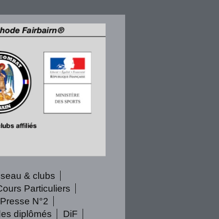
éseau & clubs
Cours Particuliers
Presse N°2
des diplômés
DiF