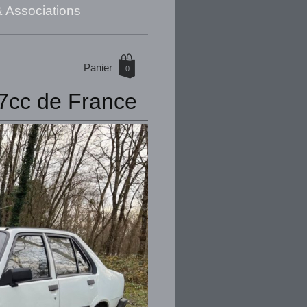
& Associations
Panier
0
97cc de France