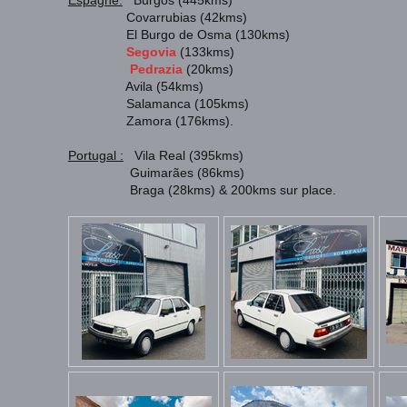
Espagne:
Burgos (445kms)
Covarrubias (42kms)
El Burgo de Osma (130kms)
Segovia
(133kms)
Pedrazia
(20kms)
Avila (54kms)
Salamanca (105kms)
Zamora (176kms).
Portugal :
Vila Real (395kms)
Guimarães (86kms)
Braga (28kms) & 200kms sur place.