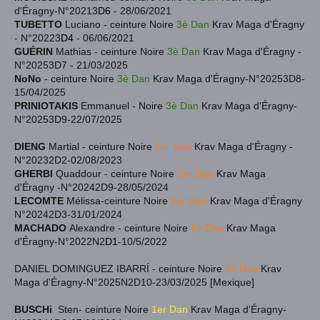
d'Éragny-N°20213
D6
- 28/06/2021
TUBETTO
Luciano - ceinture Noire
3è Dan
Krav Maga d'Éragny
- N°20223
D4
- 06/06/2021
GUÉRIN
Mathias
- ceinture Noire
3è Dan
Krav Maga d'Éragny -
N°20253
D7
- 21/03/2025
NoNo
-
ceinture Noire
3è Dan
Krav Maga d'Éragny-N°20253D8-
15/04
/2025
PRINIOTAKIS
Emmanuel
-
Noire
3è Dan
Krav Maga d'Éragny-
N°20253D9-22/07
/2025
DIENG
Martial -
ceinture Noire
2
er Dan
Krav Maga d'Éragny -
N°20232D2-02/08
/2023
GHERBI
Qu
addour -
ceinture Noire
2
er Dan
Krav Maga
d'Éragny -N°20242D9-28/05
/2024
LECOMTE
Mélissa-
ceinture Noire
2
er Dan
Krav Maga d'Éragny
N°20242D3-31/01
/2024
MACHADO
Alexandre - ceinture Noire
2è Dan
Krav Maga
d'Éragny-N°2022N2
D1
-10/5/2022
DANIEL DOMINGUEZ IBARRÍ
- ceinture Noire
2è Dan
Krav
Maga d'Éragny-N°2025N2
D10
-23/03/2025 [Mexique]
BUSCHi
Sten
-
ceinture Noire
1er Dan
Krav Maga d'Éragny-