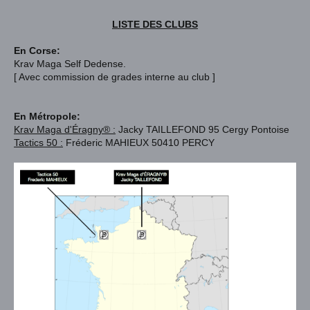
LISTE DES CLUBS
En Corse:
Krav Maga Self Dedense.
[ Avec commission de grades interne au club ]
En Métropole:
Krav Maga d'Éragny® :
Jacky TAILLEFOND 95 Cergy Pontoise
Tactics 50 :
Fréderic MAHIEUX 50410 PERCY