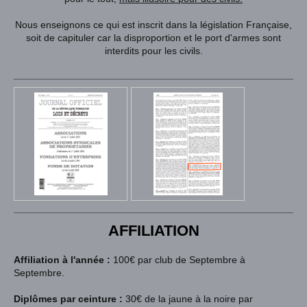
Nous enseignons ce qui est inscrit dans la législation Française,
soit de capituler car la disproportion et le port d'armes sont
interdits pour les civils.
AFFILIATION
Affiliation à l'année :
100€ par club de Septembre à
Septembre
.
Diplômes par ceinture :
30€ de la jaune à la noire par