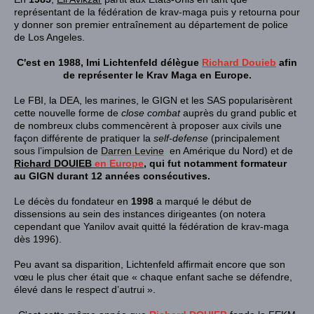
représentant de la fédération de krav-maga puis y retourna pour
y donner son premier entraînement au département de police
de Los Angeles.
C'est en 1988, Imi Lichtenfeld délègue
Richard Douieb
afin
de représenter le Krav Maga en Europe.
Le
FBI
, la
DEA
, les
marines
, le
GIGN
et les
SAS
popularisèrent
cette nouvelle forme de
close combat
auprès du grand public et
de nombreux clubs commencèrent à proposer aux civils une
façon différente de pratiquer la
self-defense
(principalement
sous l’impulsion de
Darren Levine
en Amérique du Nord) et de
Richard DOUIEB
en Europe
, qui fut notamment formateur
au GIGN durant 12 années consécutives.
Le décès du fondateur en
1998
a marqué le début de
dissensions au sein des instances dirigeantes (on notera
cependant que Yanilov avait quitté la fédération de krav-maga
dès 1996).
Peu avant sa disparition, Lichtenfeld affirmait encore que son
vœu le plus cher était que « chaque enfant sache se défendre,
élevé dans le respect d’autrui »
.