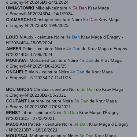
d'Éragny-N°20245
D3
-24/1/2024
UMIASTOWKI
Mikolak-
ceinture N
5è Dan
Krav Maga
d'Éragny®-N°20245
D4- 24/1/2024
GIAMARCHI
Christophe-ceinture Noire
5
è Dan
Krav Maga
d'Éragny-N°20235
D3
-19/6/2023
LOUDIN
Audy
- ceinture Noire
4è Dan
Krav Maga d'Éragny -
N°20244
D4
-28/05/2024
AMEER
Didier - ceinture Noire
4é Dan
de
Krav Maga d'Éragny-
N°20244
D5
-17/06/2024
MOUISSAT
Mohamed-ceinture Noire
4è Dan
de Krav Maga
d'Éragny®-N°20254D6-28/2/25
ONGUELE
Alain - ceinture Noire
4è Dan
de Krav Maga
d'Éragny
® - N°20254D7-11/11/25
BOU GHOSN
Christian-ceinture Noire
3è Dan
de Krav Maga
d'Éragny-N°20213
D1
-3/5/2021
COUTANT
Laurent- ceinture Noire
3è Dan
de Krav Maga
d'Éragny-N°20213
D2
-17/05/2021
ERNST
Tibor - ceinture Noire
3è Dan
Krav Maga d'Éragny -
N°20213
D5
- 27/06/2021
MASSIANI
Patrick - ceinture Noire
3è Dan
Krav Maga d'Éragny
- N°20213
D7 - 18/10/2021
MOUISSAL
Mohamed-ceinture Noire
3è Dan
Krav Maga