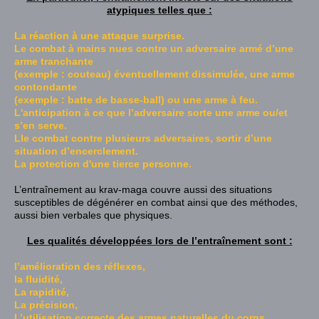
atypiques telles que :
La réaction à une attaque surprise.
Le combat à mains nues contre un adversaire armé d’une
arme tranchante
(exemple : couteau
) éventuellement dissimulée, une arme
contondante
(exemple : batte de basse-ball
) ou une arme à feu.
L'anticipation à ce que l’adversaire sorte une arme ou/et
s’en serve.
Lle combat contre plusieurs adversaires, sortir d’une
situation d’encerclement.
La protection d'une tierce personne.
L’entraînement au krav-maga couvre aussi des situations
susceptibles de dégénérer en combat ainsi que des méthodes,
aussi bien verbales que physiques.
Les qualités développées lors de l’entraînement sont :
l’amélioration des réflexes,
la fluidité,
La rapidité,
La précision,
L’utilisation correcte des armes naturelles du corps,