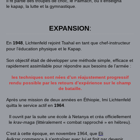
Il fit partie des troupes de choc, le
Palmach
, où il enseigna
le
kapap
, la lutte et la gymnastique.
EXPANSION
:
En
1948
, Lichtenfeld rejoint
Tsahal
en tant que chef-instructeur
pour l’éducation physique et le
Kapap
.
Son objectif était de développer une méthode simple, efficace et
rapidement assimilable pour répondre aux besoins de l’armée :
les techniques sont nées d’un réajustement progressif
rendu possible par les retours d’expérience sur le champ
de bataille.
Après une mission de deux années en
Éthiopie
, Imi Lichtenfeld
quitta le service actif en
1964
.
Il ouvrit par la suite une école à
Netanya
et créa officiellement
le
krav-maga
(littéralement « combat rapproché » en
hébreu
)
.
C'est à cette époque, en
novembre 1964
, que
Eli
Avikzar
commença à s'entraîner avec lui et finit par devenir