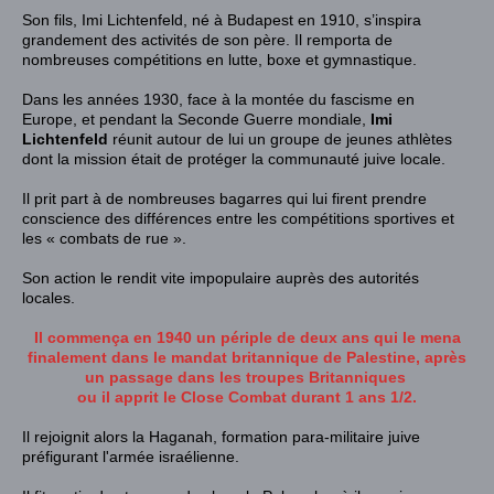
Son fils,
Imi Lichtenfeld
, né à
Budapest
en
1910
, s’inspira
grandement des activités de son père. Il remporta de
nombreuses compétitions en
lutte
,
boxe
et
gymnastique
.
Dans les
années 1930
, face à la montée du
fascisme
en
Europe, et pendant la
Seconde Guerre mondiale
,
Imi
Lichtenfeld
réunit autour de lui un groupe de jeunes athlètes
dont la mission était de protéger la communauté juive locale
.
Il prit part à de nombreuses bagarres qui lui firent prendre
conscience des différences entre les compétitions sportives et
les « combats de rue ».
Son action le rendit vite impopulaire auprès des autorités
locales.
Il commença en 1940
un périple de deux ans qui le mena
finalement dans le mandat britannique de Palestine
, après
un passage dans les troupes Britanniques
ou il apprit le Close Combat durant 1 ans 1/2.
Il rejoignit alors la
Haganah
, formation para-militaire juive
préfigurant l'armée israélienne.