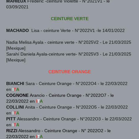
MAHIEUX
Frédéric -ceinture Violette - N°2021V1 - le
03/09/2021
CEINTURE VERTE
MACHADO
Lisa
-
ceinture Verte - N°2022V1 -le 14/01/2022
Nadia Melisa Ayala - ceinture verte - N°2025V2 - Le 21/03/2025
[Mexique]
Sarahí Daniela Ayala-ceinture verte- N°2025V3 - Le 21/03/2025
[Mexique]
CEINTURE ORANGE
BIANCHI
Sara - Ceinture Orange - N°2022O4 - le 22/03/2022
en
I
T
A
COGNONE
Arancio - Ceinture Orange - N°2022O7 - le
22/03/2022 en
I
T
A
COLLINI
Anita - Ceinture Orange - N°2022O5 - le 22/03/2022
en
I
T
A
PITT
Alessandro - Ceinture Orange - N°2022O3 - le 22/03/2022
en
I
T
A
RIZZI
Alessandro - Ceinture Orange - N° 2022O2 - le
22/03/2022 en
I
T
A