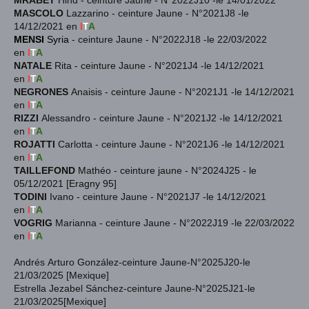
MASCOLO
Lazzarino - ceinture Jaune - N°2021J8 -le
14/12/2021 en
I
T
A
MENSI
Syria
- ceinture Jaune - N°2022J18 -le 22/03/2022
en
I
T
A
NATALE
Rita - ceinture Jaune - N°2021J4 -le 14/12/2021
en
I
T
A
NEGRONES
Anaisis - ceinture Jaune - N°2021J1 -le 14/12/2021
en
I
T
A
RIZZI
Alessandro - ceinture Jaune - N°2021J2 -le 14/12/2021
en
I
T
A
ROJATTI
Carlotta - ceinture Jaune - N°2021J6 -le 14/12/2021
en
I
T
A
TAILLEFOND
Mathéo - ceinture jaune - N°2024J25 - le
05/12/2021 [Eragny 95]
TODINI
Ivano - ceinture Jaune - N°2021J7 -le 14/12/2021
en
I
T
A
VOGRIG
Marianna
- ceinture Jaune - N°2022J19 -le 22/03/2022
en
I
T
A
Andrés Arturo González-ceinture Jaune-N°2025J20-le
21/03/2025 [Mexique]
Estrella Jezabel Sánchez-ceinture Jaune-N°2025J21-le
21/03/2025[Mexique]