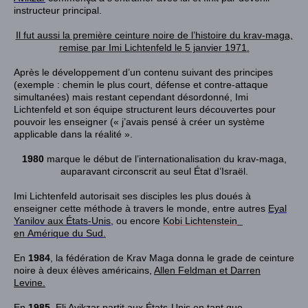
instructeur principal.
Il fut aussi la première ceinture noire de l’histoire du krav-maga,
remise par Imi Lichtenfeld le
5 janvier 1971
.
Après le développement d’un contenu suivant des principes
(exemple : chemin le plus court, défense et contre-attaque
simultanées) mais restant cependant désordonné, Imi
Lichtenfeld et son équipe structurent leurs découvertes pour
pouvoir les enseigner (« j’avais pensé à créer un système
applicable dans la réalité »
.
1980
marque le début de l’internationalisation du krav-maga,
auparavant circonscrit au seul État d’
Israël
.
Imi Lichtenfeld autorisait ses disciples les plus doués à
enseigner cette méthode à travers le monde, entre autres
Eyal
Yanilov
aux
États-Unis
, ou encore
Kobi Lichtenstein
en
Amérique du Sud
.
En
1984
, la fédération de Krav Maga donna le grade de ceinture
noire à deux élèves américains,
Allen Feldman et Darren
Levine.
En
1985
,
Eli Avikzar
partit aux États-Unis en tant que