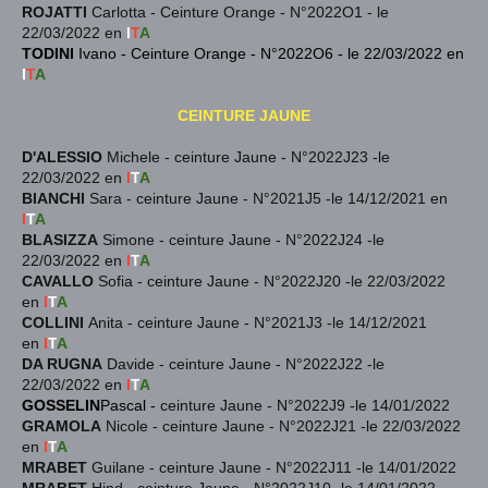
ROJATTI
Carlotta - Ceinture Orange - N°2022O1 - le
22/03/2022 en
I
T
A
TODINI
Ivano - Ceinture Orange - N°2022O6 - le 22/03/2022 en
I
T
A
CEINTURE JAUNE
D'ALESSIO
Michele
- ceinture Jaune - N°2022J23 -le
22/03/2022 en
I
T
A
BIANCHI
Sara - ceinture Jaune - N°2021J5 -le 14/12/2021 en
I
T
A
BLASIZZA
Simone
- ceinture Jaune - N°2022J24 -le
22/03/2022 en
I
T
A
CAVALLO
Sofia
- ceinture Jaune - N°2022J20 -le 22/03/2022
en
I
T
A
COLLINI
Anita - ceinture Jaune - N°2021J3 -le 14/12/2021
en
I
T
A
DA RUGNA
Davide
- ceinture Jaune - N°2022J22 -le
22/03/2022 en
I
T
A
GOSSELIN
Pascal -
ceinture Jaune - N°2022J9 -le 14/01/2022
GRAMOLA
Nicole
- ceinture Jaune - N°2022J21 -le 22/03/2022
en
I
T
A
MRABET
Guilane
-
ceinture Jaune - N°2022J11 -le 14/01/2022
MRABET
Hind
-
ceinture Jaune - N°2022J10 -le 14/01/2022