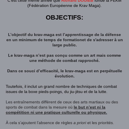
C'est cette même année que
Richard DOUIEB
fonde la FEKM
(Fédération Européenne de Krav Maga).
OBJECTIFS:
L’objectif du krav-maga est l’apprentissage de la défense
en un minimum de temps de formationet de s'adresser à un
large public.
Le krav-maga n’est pas conçu comme un art mais comme
une méthode de combat rapproché.
Dans ce souci d’efficacité, le krav-maga est en perpétuelle
évolution.
Toutefois, il inclut un grand nombre de techniques de combat
issues de la
boxe pieds-poings
, du
jiu-jitsu
et de la
lutte
.
Les entraînements diffèrent de ceux des arts martiaux ou des
sports de combat dans la mesure où
le but n’est ni la
compétition ni une pratique culturelle ou physique.
À cela s’ajoutent l’absence de règles
a priori
et les priorités.