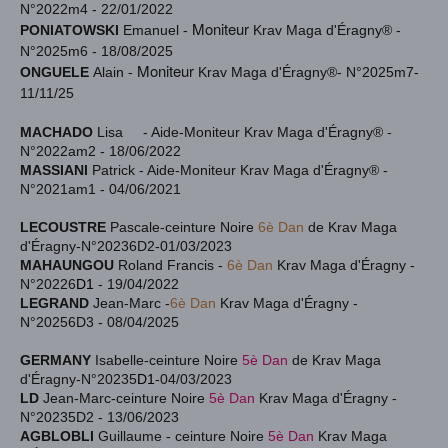
N°2022m4 - 22/01/2022
Moniteur
PONIATOWSKI
Emanuel -
Krav Maga d'Éragny® -
N°2025m6 - 18/08/2025
Moniteur
ONGUELE
Alain -
Krav Maga d'Éragny®
- N°2025m7-
11/11/25
MACHADO
Lisa
- Aide-Moniteur
Krav Maga d'Éragny® -
N°2022am2 - 18/06/2022
MASSIANI
Patrick
- Aide-Moniteur
Krav Maga d'Éragny® -
N°2021am1 - 04/06/2021
LECOUSTRE
Pascale-ceinture Noire
6è Dan
de Krav Maga
d'Éragny-N°20236
D2
-01/03/2023
MAHAUNGOU
Roland Francis -
6è Dan
Krav Maga d'Éragny -
N°20226
D1
- 19/04/2022
LEGRAND
Jean-Marc -
6è Dan
Krav Maga d'Éragny -
N°20256
D3
- 08/04/2025
GERMANY
Isabelle-ceinture Noire
5è Dan
de Krav Maga
d'Éragny-N°20235
D1
-04/03/2023
LD
Jean-Marc
-ceinture Noire
5è Dan
Krav Maga d'Éragny -
N°20235D2 - 13/06/2023
AGBLOBLI
Guillaume
- ceinture Noire
5è Dan
Krav Maga