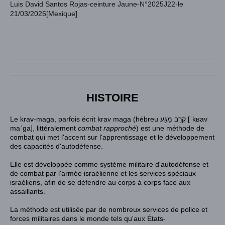
Luis David Santos Rojas-ceinture Jaune-N°2025J22-le
21/03/2025[Mexique]
HISTOIRE
Le krav-maga, parfois écrit krav maga (
hébreu
קְרַב מַגָּע
[ˈkʁav
maˈɡa], littéralement
combat rapproché
) est une
méthode de
combat
qui met l'accent sur l'apprentissage et le développement
des capacités d'autodéfense.
Elle est développée comme système militaire d'autodéfense et
de combat par l'
armée israélienne
et les services spéciaux
israéliens, afin de se défendre au corps à corps face aux
assaillants.
La méthode est utilisée par de nombreux services de police et
forces militaires dans le monde tels qu'aux
États-