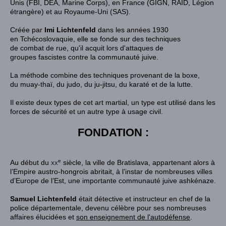
Unis
(
FBI
,
DEA
,
Marine Corps
), en
France
(
GIGN
,
RAID
,
Légion
étrangère
) et au
Royaume-Uni
(
SAS
)
.
Créée par
Imi Lichtenfeld
dans les années 1930
en
Tchécoslovaquie
, elle se fonde sur des techniques
de
combat de rue
, qu'il acquit lors d'attaques de
groupes
fascistes
contre la communauté juive.
La méthode combine des techniques provenant de la
boxe
,
du
muay-thaï
, du
judo
, du
ju-jitsu
, du
karaté
et de la
lutte
.
Il existe deux types de cet
art martial
, un type est utilisé dans les
forces de sécurité et un autre type à usage civil
.
FONDATION :
e
Au début du
xx
siècle
, la ville de
Bratislava
, appartenant alors à
l’
Empire austro-hongrois
abritait, à l’instar de nombreuses villes
d’Europe de l’Est, une importante communauté
juive
ashkénaze
.
Samuel Lichtenfeld
était détective et instructeur en chef de la
police départementale, devenu célèbre pour ses nombreuses
affaires élucidées et
son enseignement de l'autodéfense
.