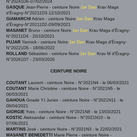
N°20241D6-07/02
/2024
GASQUE
Jean-Pierre -
ceinture Noire
1er Dan
Krav Maga
d'Éragny-N°20211D3-12/10
/2021
GIAMARCHI
Adrien - ceinture Noire
1er Dan
Krav Maga
d'Éragny-N°20211D2-09/09/2021
MASANET
Bruno - ceinture Noire
1er Dan
Krav Maga d'Éragny-
N°20211D4 - 20/10/2021
PUJAR
Yannick -
ceinture Noire
1er Dan
Krav Maga d'Éragny-
N°20221D5 - 18/06
/2022
ROLLAND
Sébastien
-
ceinture Noire
1er Dan
Krav M d'Éragny-
N°20261D7 - 23/03
/2026
CEINTURE NOIRE
COUTANT
Laurent - ceinture Noire - N°2021N4 - le 06/03/2021
COUTANT
Marie Christine - ceinture Noire - N°2021N5 - le
06/03/2021
GAHOUA
Gnade Y.I Junior - ceinture Noire - N°2021N11 - le
08/04/2021
GIORGIE
Yves - ceinture Noire - N°2021N8 - le 13/03/2021
KOSTIC
Aleksandar - ceinture Noire - N°2021N10 - le
07/06/2021
MARTINS
José - ceinture Noire - N°2021N3 - le 22/02/2021
MASANET BENEDETTI
Marie Pierre - ceinture Noire -