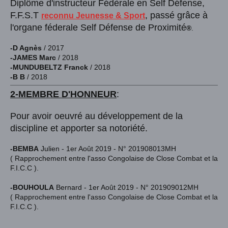
Diplôme d'instructeur Fédèrale en Self Défense,
F.F.S.T
, passé grâce à
reconnu Jeunesse & Sport
l'organe féderale Self Défense de Proximité
®
.
-D Agnès
/ 2017
-JAMES Marc
/ 2018
-MUNDUBELTZ Franck
/ 2018
-B B
/ 2018
2-MEMBRE D'HONNEUR
:
Pour avoir oeuvré au développement de la
discipline
et apporter sa notoriété.
-BEMBA
Julien - 1er Août 2019 - N° 201908013MH
( Rapprochement entre l'asso Congolaise de Close Combat et la
F.I.C.C ).
-BOUHOULA
Bernard - 1er Août 2019 - N° 201909012MH
( Rapprochement entre l'asso Congolaise de Close Combat et la
F.I.C.C ).