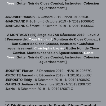
Yves,
Gutter Noir de Close Combat, Instructeur Cohésion
aguerrissement
]
-MOUNIER Romain
- 6 Octobre 2019 - N°2019100664C
-MARCHAND Frédéric
- 6 Octobre 2019 - N°2019100665C
-MARCHAND Clément
- 6 Octobre 2019 - N°2019100666C
A MONTAGNY (69) Stage du 7&8 Décembre 2019 : Level 2
[
Présence de:
Yoan Gergaud
, Moniteur de Close Combat, 2'
Dan Gutter de Close Combat, Instructeur Cohésion
aguerrissement.
Christophe Lagiés
, Gutter Noir de Close
Combat, Moniteur cohésion Aguerrisement.
Canet
Yves,
Gutter Noir de Close Combat, Instructeur Cohésion
aguerrissement
]
-BOURRIT Florian
- 8 Décembre 2019 - N°2019120867C
-CROCITE Arnaud
- 8 Décembre 2019 - N°2019120868C
-ESPOSITO Eddy
- 8 Décembre 2019 - N°2019120869C
-
SANCHO Jérôme
- 8 Décembre 2019 - N°2019120870C
-NoNo
- 8 Décembre 2019 - N°2019120871C
10-Diplôme de stage de Survie
Close Combat