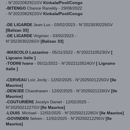
-
N°2022082921GV
Kinkala/Pool/Congo
-BITENGO
Chance Raneldy
- 29/08/2022
-
N°2022082922GV
Kinkala/Pool/Congo
-DE LIGARDE
Jean-Luc - 03/02/2023 - N°2023030225GV
[Balizac 33]
-
DE LIGARDE
Virginiec - 03/02/2023 -
N°2023030226GV
[Balizac 33]
-MASCOLO Lazzarino
- 05/11/2022 - N°2022110523GV
[
Lignano italie ]
-TODINI Ivano
- 05/11/2022 - N°2022110524GV
[ Lignano
italie ]
-CERVEAU
Loïc Jordy - 12/02/2025 - N°2025021225GV
[Ile
Maurice]
-DEWJEE
Chandrasen
- 12/02/2025 - N°2025021226GV
[Ile
Maurice]
-COUTURIÈRE
Jocelyn Daniel
- 12/02/2025 -
N°2025021227GV
[Ile Maurice]
-LOUIS
Michael
- 12/02/2025 - N°2025021228GV
[Ile Maurice]
-GOVINDEN
Selven
- 12/02/2025 - N°2025021229GV
[Ile
Maurice]