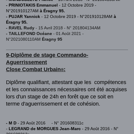
- PRINIOTAKIS Emmanuel
- 12 Octobre 2019 -
N°201910127AM
à Éragny 95.
- PUJAR Yannick
- 12 Octobre 2019 - N°201910128AM
à
Éragny 95.
- RAVEL Rudy
- 15 Avril 2018 - N° 201804134AM
- TAILLEFOND Océane
- 01 Août 2021 -
N°2021080110AM
Éragny 95
9-Diplôme de stage Commando-
Aguerrissement
Close Combat Urba
in
:
®
Diplôme qualifiant, attestant que les compétences
et les connaissances nécessaires ont été acquises
lors d'un stage de 24h en forêt que ce soit en
terme d'aguerrissement et de cohésion.
- M D
- 29 Août 2016 - N° 201608311c
-
LEGRAND de MORGUES Jean-Marc
- 29 Août 2016 - N°