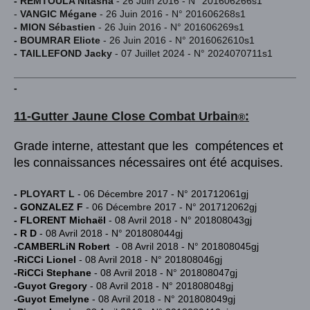
- REMTOULA Nitasha
- 26 Juin 2016 - N° 201606266s1
-
VANGIC Mégane
- 26 Juin 2016 - N° 201606268s1
- MION Sébastien
- 26 Juin 2016 - N
° 201606269s1
- BOUMRAR Eliote
- 26 Juin 2016 - N
° 2016062610s1
- TAILLEFOND Jacky
- 07 Juillet 2024 - N
° 2024070711s1
-
11-Gutter Jaune
Close Combat Urba
in
:
®
Grade interne, attestant que les compétences et
les connaissances nécessaires ont été acquises.
-
PLOYART L
- 06 Décembre 2017 - N° 201712061gj
- GONZALEZ F
- 06 Décembre 2017 - N° 201712062gj
- FLORENT Michaël
- 08 Avril 2018 - N° 201808043gj
- R D
- 08 Avril 2018 - N° 201808044gj
-CAMBERLiN Robert
- 08 Avril 2018 - N° 201808045gj
-RiCCi Lionel
- 08 Avril 2018 - N° 201808046gj
-RiCCi Stephane
- 08 Avril 2018 - N° 201808047gj
-Guyot Gregory
- 08 Avril 2018 - N° 201808048gj
-Guyot Emelyne
- 08 Avril 2018 - N° 201808049gj