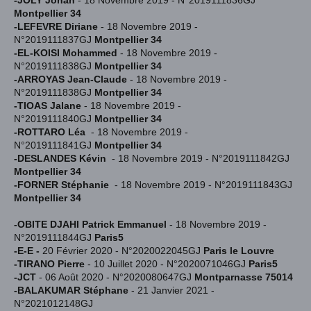
-JOLY Johan
- 18 Novembre 2019 - N°2019111836GJ
Montpellier 34
-LEFEVRE Diriane
- 18 Novembre 2019 -
N°2019111837GJ
Montpellier 34
-EL-KOISI Mohammed
- 18 Novembre 2019 -
N°2019111838GJ
Montpellier 34
-ARROYAS Jean-Claude
- 18 Novembre 2019 -
N°2019111838GJ
Montpellier 34
-TIOAS Jalane
- 18 Novembre 2019 -
N°2019111840GJ
Montpellier 34
-ROTTARO Léa
- 18 Novembre 2019 -
N°2019111841GJ
Montpellier 34
-DESLANDES Kévin
- 18 Novembre 2019 - N°2019111842GJ
Montpellier 34
-FORNER Stéphanie
- 18 Novembre 2019 - N°2019111843GJ
Montpellier 34
-OBITE DJAHI Patrick Emmanuel
- 18 Novembre 2019 -
N°2019111844GJ
Paris5
-E-E -
20 Février 2020 - N°2020022045GJ
Paris le Louvre
-TIRANO Pierre
- 10 Juillet 2020 - N°2020071046GJ
Paris5
-JCT
- 06 Août 2020 - N°2020080647GJ
Montparnasse 75014
-BALAKUMAR Stéphane
- 21 Janvier 2021 -
N°2021012148GJ