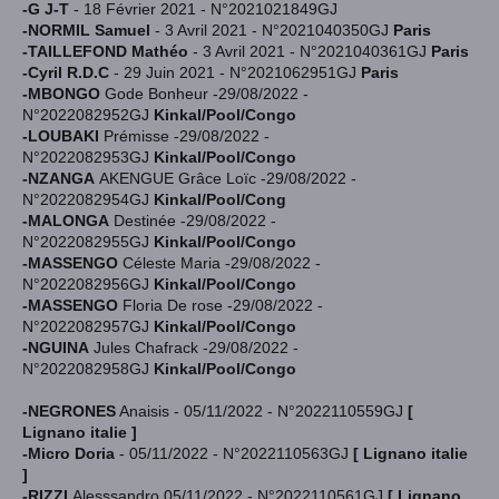
-G J-T
- 18 Février 2021 - N°2021021849GJ
-NORMIL Samuel
- 3 Avril 2021 - N°2021040350GJ
Paris
-TAILLEFOND Mathéo
- 3 Avril 2021 - N°2021040361GJ
Paris
-Cyril R.D.C
- 29 Juin 2021 - N°2021062951GJ
Paris
-MBONGO
Gode Bonheur
-29/08/2022 -
N°2022082952GJ
Kinkal/Pool/Congo
-LOUBAKI
Prémisse
-29/08/2022 -
N°2022082953GJ
Kinkal/Pool/Congo
-NZANGA
AKENGUE Grâce Loïc
-29/08/2022 -
N°2022082954GJ
Kinkal/Pool/Cong
-MALONGA
Destinée
-29/08/2022 -
N°2022082955GJ
Kinkal/Pool/Congo
-MASSENGO
Céleste Maria
-29/08/2022 -
N°2022082956GJ
Kinkal/Pool/Congo
-MASSENGO
Floria De rose
-29/08/2022 -
N°2022082957GJ
Kinkal/Pool/Congo
-NGUINA
Jules Chafrack
-29/08/2022 -
N°2022082958GJ
Kinkal/Pool/Congo
-NEGRONES
Anaisis - 05/11/2022 - N°2022110559GJ
[
Lignano italie ]
-Micro Doria
- 05/11/2022 - N°2022110563GJ
[ Lignano italie
]
-RIZZI
Alesssandro 05/11/2022 - N°2022110561GJ
[ Lignano