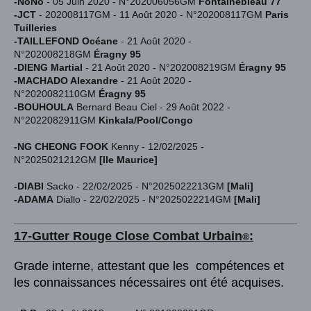
-NoNo
- 05 Juin 2020 - N°202006056GM
Fontainebleau 77
-JCT
- 202008117GM - 11 Août 2020 - N°202008117GM
Paris
Tuilleries
-TAILLEFOND Océane
- 21 Août 2020 -
N°202008218GM
Éragny 95
-DIENG Martial
- 21 Août 2020 - N°202008219GM
Éragny 95
-MACHADO Alexandre
- 21 Août 2020 -
N°2020082110GM
Éragny 95
-BOUHOULA
Bernard Beau Ciel - 29 Août 2022 -
N°2022082911GM
Kinkala/Pool/Congo
-NG CHEONG FOOK
Kenny - 12/02/2025 -
N°2025021212GM
[Ile Maurice]
-DIABI
Sacko - 22/02/2025 - N°2025022213GM
[Mali]
-ADAMA
Diallo - 22/02/2025 - N°2025022214GM
[Mali]
17-Gutter Rouge
Close Combat Urba
in
:
®
Grade interne, attestant que les compétences et
les connaissances nécessaires ont été acquises.