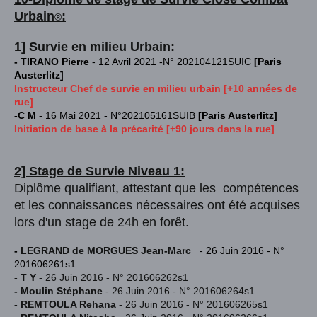
Urba
in
:
®
1] Survie en milieu Urbain:
- TIRANO Pierre
- 12 Avril 2021 -N° 202104121SUIC
[Paris
Austerlitz]
Instructeur Chef de survie en milieu urbain [+10 années de
rue]
-C M
- 16 Mai 2021 - N°202105161SUIB
[Paris Austerlitz]
Initiation de base à la précarité [+90 jours dans la rue]
2] Stage de Survie Niveau 1:
Diplôme qualifiant, attestant que les compétences
et les connaissances nécessaires ont été acquises
lors d'un stage de 24h en forêt.
-
LEGRAND de MORGUES Jean-Marc
- 26 Juin 2016 - N°
201606261s1
- T Y
- 26 Juin 2016 - N° 201606262s1
- Moulin Stéphane
- 26 Juin 2016 -
N° 201606264s1
- REMTOULA Rehana
- 26 Juin 2016 - N
° 201606265s1