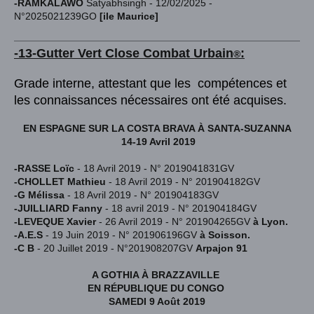
-RAMKALAWO
Satyabhsingh - 12/02/2025 -
N°2025021239GO
[ile Maurice]
-13-Gutter Vert
Close Combat Urba
in
:
®
Grade interne, attestant que les compétences et
les connaissances nécessaires ont été acquises.
EN ESPAGNE SUR LA COSTA BRAVA À SANTA-SUZANNA
14-19 Avril 2019
-RASSE Loïc
- 18 Avril 2019 - N° 2019041831GV
-CHOLLET Mathieu
- 18 Avril 2019 - N° 201904182GV
-G Mélissa
- 18 Avril 2019 - N° 201904183GV
-JUILLIARD Fanny
- 18 avril 2019 - N° 201904184GV
-LEVEQUE Xavier
- 26 Avril 2019 - N° 201904265GV
à Lyon.
-A.E.S
- 19 Juin 2019 - N° 201906196GV
à Soisson.
-C B
- 20 Juillet 2019 - N°201908207GV
Arpajon 91
A GOTHIA À BRAZZAVILLE
EN RÉPUBLIQUE DU CONGO
SAMEDI 9 Août 2019