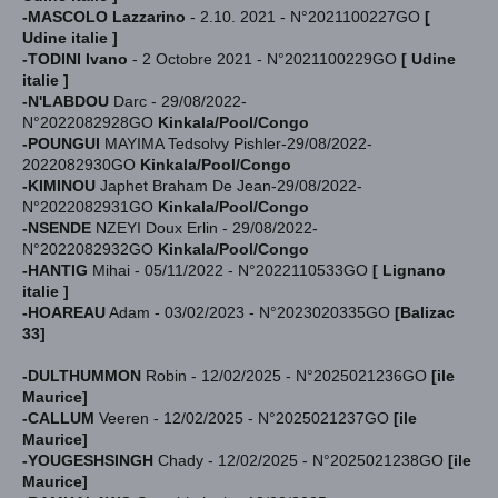
-MASCOLO Lazzarino
- 2.10. 2021 - N°2021100227GO
[
Udine italie ]
-TODINI Ivano
- 2 Octobre 2021 - N°2021100229GO
[ Udine
italie ]
-N'LABDOU
Darc
- 29/08/2022-
N°2022082928GO
Kinkala/Pool/Congo
-POUNGUI
MAYIMA Tedsolvy Pishler
-29/08/2022-
2022082930GO
Kinkala/Pool/Congo
-KIMINOU
Japhet Braham De Jean
-29/08/2022-
N°2022082931GO
Kinkala/Pool/Congo
-NSENDE
NZEYI Doux Erlin
- 29/08/2022-
N°2022082932GO
Kinkala/Pool/Congo
-HANTIG
Mihai
- 05/11/2022 - N°2022110533GO
[ Lignano
italie ]
-HOAREAU
Adam - 03/02/2023 - N°2023020335GO
[Balizac
33]
-DULTHUMMON
Robin - 12/02/2025 - N°2025021236GO
[ile
Maurice]
-CALLUM
Veeren - 12/02/2025 - N°2025021237GO
[ile
Maurice]
-YOUGESHSINGH
Chady - 12/02/2025 - N°2025021238GO
[ile
Maurice]