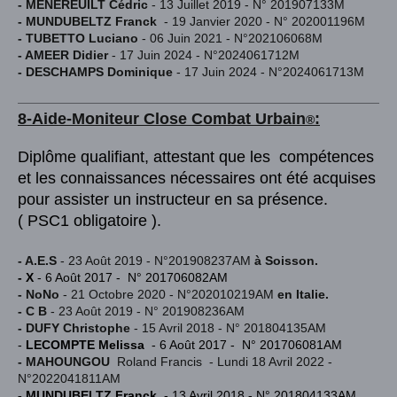
- MENEREUILT Cédric
- 13 Juillet 2019 - N° 201907133M
- MUNDUBELTZ Franck
- 19 Janvier 2020 - N° 202001196M
- TUBETTO Luciano
- 06 Juin 2021 - N°202106068M
- AMEER Didier
- 17 Juin 2024 - N°2024061712M
- DESCHAMPS Dominique
- 17 Juin 2024 - N°2024061713M
8-Aide-Moniteur Close Combat Urba
in
:
®
Diplôme qualifiant, attestant que les compétences
et les connaissances nécessaires ont été acquises
pour assister un instructeur en sa présence.
( PSC1 obligatoire ).
- A.E.S
- 23 Août 2019 - N°201908237AM
à Soisson.
- X
- 6 Août 2017 - N° 201706082AM
- NoNo
- 21 Octobre 2020 - N°202010219AM
en Italie.
- C B
- 23 Août 2019 - N° 201908236AM
- DUFY Christophe
- 15 Avril 2018 - N° 201804135AM
-
LECOMPTE Melissa
- 6 Août 2017 - N° 201706081AM
- MAHOUNGOU
Roland Francis - Lundi 18 Avril 2022 -
N°2022041811AM
- MUNDUBELTZ Franck
- 13 Avril 2018 - N° 201804133AM