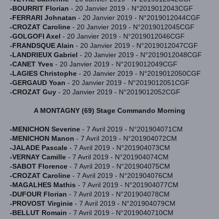
-BOURRIT Florian
- 20 Janvier 2019 - N°2019012043CGF
-FERRARI Johnatan
- 20 Janvier 2019 - N°2019012044CGF
-CROZAT Caroline
- 20 Janvier 2019 - N°2019012045CGF
-GOLGOFI Axel
- 20 Janvier 2019 - N°2019012046CGF
-FRANDSQUE Alain
- 20 Janvier 2019 - N°2019012047CGF
-LANDRIEUX Gabriel
- 20 Janvier 2019 - N°2019012048CGF
-CANET Yves
- 20 Janvier 2019 - N°2019012049CGF
-LAGIES Christophe
- 20 Janvier 2019 - N°2019012050CGF
-GERGAUD Yoan
- 20 Janvier 2019 - N°2019012051CGF
-CROZAT Guy
- 20 Janvier 2019 - N°2019012052CGF
A MONTAGNY (69) Stage Commando Morning
-MENICHON Severine
- 7 Avril 2019 - N°201904071CM
-MENICHON Manon
- 7 Avril 2019 - N°201904072CM
-JALADE Pascale
- 7 Avril 2019 - N°201904073CM
-VERNAY Camille
- 7 Avril 2019 - N°201904074CM
-SABOT Florence
- 7 Avril 2019 - N°201904075CM
-CROZAT Caroline
- 7 Avril 2019 - N°201904076CM
-MAGALHES Mathis
- 7 Avril 2019 - N°201904077CM
-DUFOUR Florian
- 7 Avril 2019 - N°201904078CM
-PROVOST Virginie
- 7 Avril 2019 - N°201904079CM
-BELLUT Romain
- 7 Avril 2019 - N°2019040710CM