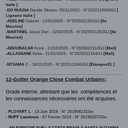
italie ]
-DO RUGNA
Davide Silvano
- 05/11/2022 - N°2022110560GJ
[
Lignano italie ]
-ADELINE
Gabriel - 12/02/2025 - N°2025021261GJ
[Ile
Maurice]
-MARTINEL
Josué Dan - 12/02/2025 - N°2025021262GJ
[Ile
Maurice]
-ABOUBACAR
Koné -
21/02/2025 - N°2025022163GJ
[Mali]
-ALLASSANE
Keita -
21/02/2025 - N°2025022164GJ
[Mali]
-NTSAMA
C - 16/11/2025 - N°2025111665GJ
[Étampes91 ]
12-Gutter Orange
Close Combat Urba
in
:
®
Grade interne, attestant que les compétences et
les connaissances nécessaires ont été acquises.
-
PLOYART L
- 13 Juin 2018 - N° 201806131Go
- RUFF Laurence
- 07 Fevrier 2019 - N° 201902072Go
EN ESPAGNE SUR LA COSTA BRAVA À SANTA-SUZANNA