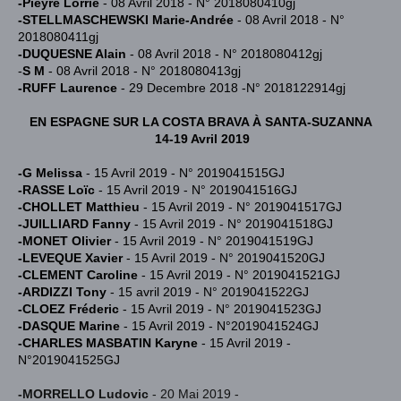
-Pieyre Lorrie
- 08 Avril 2018 - N° 2018080410gj
-STELLMASCHEWSKI Marie-Andrée
- 08 Avril 2018 - N°
2018080411gj
-DUQUESNE Alain
- 08 Avril 2018 - N° 2018080412gj
-
S M
- 08 Avril 2018 - N° 2018080413gj
-RUFF Laurence
- 29 Decembre 2018 -N° 2018122914gj
EN ESPAGNE SUR LA COSTA BRAVA À SANTA-SUZANNA
14-19 Avril 2019
-G Melissa
- 15 Avril 2019 - N° 2019041515GJ
-RASSE Loïc
- 15 Avril 2019 - N° 2019041516GJ
-CHOLLET Matthieu
- 15 Avril 2019 - N° 2019041517GJ
-JUILLIARD Fanny
- 15 Avril 2019 - N° 2019041518GJ
-MONET Olivier
- 15 Avril 2019 - N° 2019041519GJ
-LEVEQUE Xavier
- 15 Avril 2019 - N° 2019041520GJ
-CLEMENT Caroline
- 15 Avril 2019 - N° 2019041521GJ
-ARDIZZI Tony
- 15 avril 2019 - N° 2019041522GJ
-CLOEZ Fréderic
- 15 Avril 2019 - N° 2019041523GJ
-DASQUE Marine
- 15 Avril 2019 - N°2019041524GJ
-CHARLES MASBATIN Karyne
- 15 Avril 2019 -
N°2019041525GJ
-MORRELLO Ludovic
- 20 Mai 2019 -