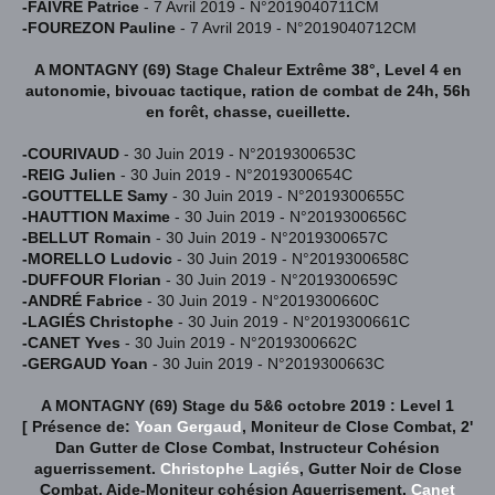
-FAIVRE Patrice
- 7 Avril 2019 - N°2019040711CM
-FOUREZON Pauline
- 7 Avril 2019 - N°2019040712CM
A MONTAGNY (69) Stage Chaleur Extrême 38°, Level 4 en
autonomie, bivouac tactique, ration de combat de 24h, 56h
en forêt, chasse, cueillette.
-COURIVAUD
- 30 Juin 2019 - N°2019300653C
-REIG Julien
- 30 Juin 2019 - N°2019300654C
-GOUTTELLE Samy
- 30 Juin 2019 - N°2019300655C
-HAUTTION Maxime
- 30 Juin 2019 - N°2019300656C
-BELLUT Romain
- 30 Juin 2019 - N°2019300657C
-MORELLO Ludovic
- 30 Juin 2019 - N°2019300658C
-DUFFOUR Florian
- 30 Juin 2019 - N°2019300659C
-ANDRÉ Fabrice
- 30 Juin 2019 - N°2019300660C
-LAGIÉS Christophe
- 30 Juin 2019 - N°2019300661C
-CANET Yves
- 30 Juin 2019 - N°2019300662C
-GERGAUD Yoan
- 30 Juin 2019 - N°2019300663C
A MONTAGNY (69) Stage du 5&6 octobre 2019 :
Level 1
[
Présence de:
Yoan Gergaud
, Moniteur de Close Combat, 2'
Dan Gutter de Close Combat, Instructeur Cohésion
aguerrissement.
Christophe Lagiés
, Gutter Noir de Close
Combat, Aide-Moniteur cohésion Aguerrisement.
Canet