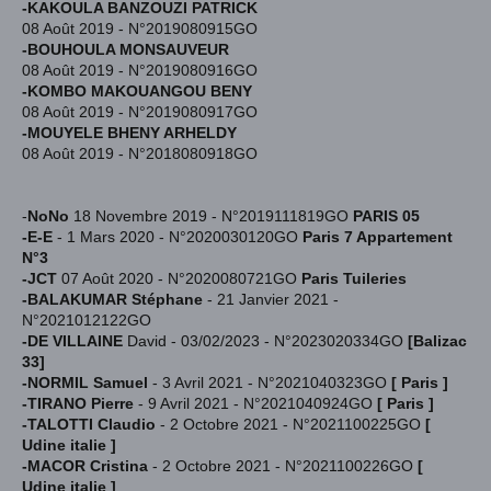
-KAKOULA BANZOUZI PATRICK
08 Août 2019 - N°2019080915GO
-BOUHOULA MONSAUVEUR
08 Août 2019 - N°2019080916GO
-KOMBO MAKOUANGOU BENY
08 Août 2019 - N°2019080917GO
-MOUYELE BHENY ARHELDY
08 Août 2019 - N°2018080918GO
-
NoNo
18 Novembre 2019 - N°2019111819GO
PARIS 05
-E-E
-
1 Mars 2020 - N°2020030120GO
Paris 7 Appartement
N°3
-JCT
07 Août 2020 - N°2020080721GO
Paris Tuileries
-BALAKUMAR Stéphane
- 21 Janvier 2021 -
N°2021012122GO
-DE VILLAINE
David - 03/02/2023 - N°2023020334GO
[Balizac
33]
-NORMIL
Samuel
- 3 Avril 2021 - N°2021040323GO
[ Paris ]
-TIRANO Pierre
- 9 Avril 2021 - N°2021040924GO
[ Paris ]
-TALOTTI Claudio
- 2 Octobre 2021 - N°2021100225GO
[
Udine italie ]
-MACOR Cristina
- 2 Octobre 2021 - N°2021100226GO
[
Udine italie ]