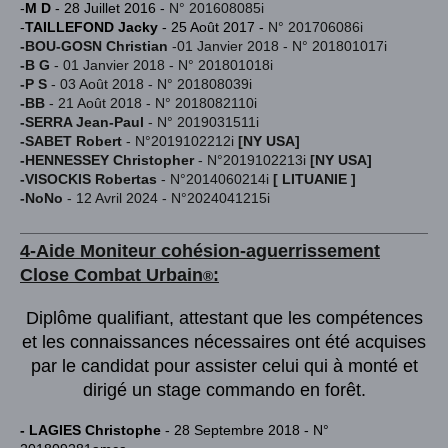
-
M D
- 28 Juillet 2016 -
N° 201608085i
-
TAILLEFOND Jacky
- 25 Août 2017 -
N° 201706086i
-BOU-GOSN Christian
-01 Janvier 2018 - N° 201801017i
-B G
- 01 Janvier 2018 - N° 201801018i
-P S
- 03 Août 2018 - N° 201808039i
-BB
- 21 Août 2018 - N° 2018082110i
-SERRA Jean-Paul
- N° 2019031511i
-SABET Robert
- N°2019102212i
[NY USA]
-HENNESSEY Christopher
- N°2019102213i
[NY USA]
-VISOCKIS Robertas
- N°2014060214i
[ LITUANIE ]
-NoNo
- 12 Avril 2024 - N°2024041215i
4-Aide Moniteur cohésion-aguerrissement
Close Combat Urb
ain
:
®
Diplôme qualifiant, attestant que les compétences
et les connaissances nécessaires ont été acquises
par le candidat pour assister celui qui à monté et
dirigé un stage commando en forêt.
- LAGIES Christophe
- 28 Septembre 2018 - N°