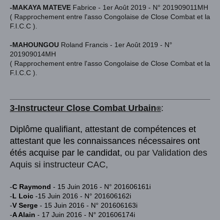
-MAKAYA MATEVE
Fabrice - 1er Août 2019 - N° 201909011MH
( Rapprochement entre l'asso Congolaise de Close Combat et la
F.I.C.C ).
-MAHOUNGOU
Roland Francis - 1er Août 2019 - N°
201909014MH
( Rapprochement entre l'asso Congolaise de Close Combat et la
F.I.C.C ).
3-Instructeur Close Combat Urba
in
:
®
Diplôme qualifiant, attestant de compétences et
attestant que les connaissances nécessaires ont
étés acquise par le candidat,
ou par Validation des
Aquis si instructeur CAC,
-
C Raymond
- 15 Juin 2016 - N° 201606161i
-
L Loic
-15 Juin 2016 - N° 201606162i
-
V Serge
- 15 Juin 2016 - N° 201606163i
-
A Alain
- 17 Juin 2016 - N° 201606174i