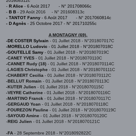
201608312c
-
R Alice
- 6 Août 2017 - N° 201708066c
-
B B
- 29 Août 2016 - N° 201608313c
- TANTOT Fanny
- 6 Août 2017 - N° 2017060814c
- D Agnès
- 25 Octobre 2017 -
N° 201710255c
A MONTAGNY (69).
-DE COSTER Sylvain
- 01 Juillet 2018 - N°201807017C
-MORELLO Ludovic
- 01 Juillet 2018 - N°201807018C
-GOUTELLE Samy
- 01 Juillet 2018 - N°201807019C
-CANET YVES
- 01 Juillet 2018 - N°2018070110C
-CANNET Rudy (18)
- 01 Juillet 2018 - N°2018070114C
-LAGIES Christophe
- 01 Juillet 2018 - N°2018070111C
-CHABERT Cecilia
- 01 Juillet 2018 - N°2018070112C
-BELLUT Romain
- 01 Juillet 2018 - N°2018070113C
-KUTER Julien
- 01 Juillet 2018 - N°2018070115C
-VEYRE Catherine
- 01 Juillet 2018 - N°2018070116C
-MARTINO Franck
- 01 Juillet 2018 - N°2018070117C
-GERGAUD Yoan
- 01 Juillet 2018 - N°2018070118C
-FOUREZON Pauline
- 01 Juillet 2018 - N°2018070119C
-SAYOUD Amine
- 01 Juillet 2018 - N°2018070120C
-
REIG Julien
- 01 Juillet 2018 - N°2018070121C
-FA
- 28 Septembre 2018 - N°2018092822C