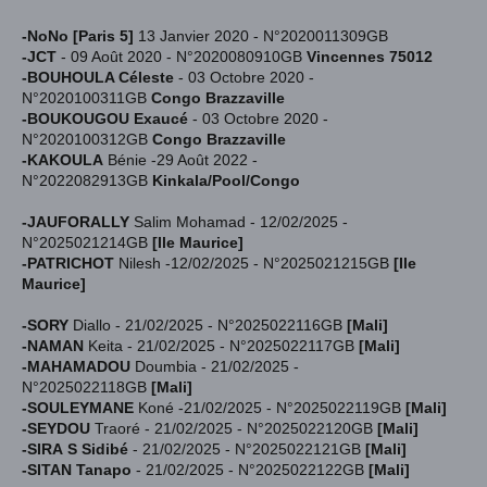
-NoNo [Paris 5]
13 Janvier 2020 - N°2020011309GB
-JCT
- 09 Août 2020 - N°2020080910GB
Vincennes 75012
-BOUHOULA Céleste
- 03
Octobre 2020 -
N°2020100311GB
Congo Brazzaville
-BOUKOUGOU Exaucé
- 03
Octobre 2020 -
N°2020100312GB
Congo Brazzaville
-KAKOULA
Bénie -29 Août 2022 -
N°2022082913GB
Kinkala/Pool/Congo
-JAUFORALLY
Salim Mohamad - 12/02/2025 -
N°2025021214GB
[Ile Maurice]
-PATRICHOT
Nilesh -12/02/2025 - N°2025021215GB
[Ile
Maurice]
-SORY
Diallo - 21/02/2025 - N°2025022116GB
[Mali]
-NAMAN
Keita -
21/02/2025 - N°2025022117GB
[Mali]
-MAHAMADOU
Doumbia -
21/02/2025 -
N°2025022118GB
[Mali]
-SOULEYMANE
Koné -
21/02/2025 - N°2025022119GB
[Mali]
-SEYDOU
Traoré -
21/02/2025 - N°2025022120GB
[Mali]
-SIRA
S Sidibé
-
21/02/2025 - N°2025022121GB
[Mali]
-SITAN Tanapo
-
21/02/2025 - N°2025022122GB
[Mali]