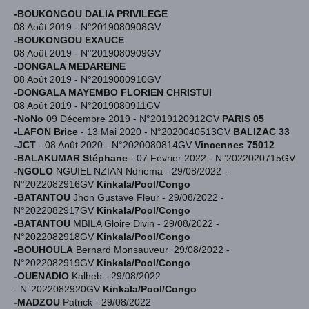
-BOUKONGOU DALIA PRIVILEGE
08 Août 2019 - N°2019080908GV
-BOUKONGOU EXAUCE
08 Août 2019 - N°2019080909GV
-DONGALA MEDAREINE
08 Août 2019 - N°2019080910GV
-DONGALA MAYEMBO FLORIEN CHRISTUI
08 Août 2019 - N°2019080911GV
-
NoNo
09 Décembre 2019 - N°2019120912GV
PARIS 05
-LAFON Brice
- 13 Mai 2020 - N°2020040513GV
BALIZAC 33
-JCT
- 08 Août 2020 - N°2020080814GV
Vincennes 75012
-BALAKUMAR Stéphane
- 07 Février 2022 - N°2022020715GV
-NGOLO
NGUIEL NZIAN Ndriema - 29/08/2022 -
N°2022082916GV
Kinkala/Pool/Congo
-BATANTOU
Jhon Gustave Fleur -
29/08/2022 -
N°2022082917GV
Kinkala/Pool/Congo
-BATANTOU
MBILA Gloire Divin - 29/08/2022 -
N°2022082918GV
Kinkala/Pool/Congo
-BOUHOULA
Bernard Monsauveur 29/08/2022 -
N°2022082919GV
Kinkala/Pool/Congo
-OUENADIO
Kalheb - 29/08/2022
-
N°2022082920GV
Kinkala/Pool/Congo
-MADZOU
Patrick
- 29/08/2022