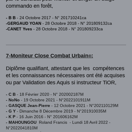
commando en forêt,
- B B
- 24 Octobre 2017 - N° 201710241ca
-GERGAUD YOAN
- 28 Octobre 2018 - N° 201809132ca
-CANET Yves
- 28 Octobre 2018 - N° 201809233ca
7-Moniteur Close Combat Urba
in
:
®
Diplôme qualifiant, attestant que les compétences
et les connaissances nécessaires ont été acquises
ou par Validation des Aquis si instructeur TiOR,
- C B
- 18 Février 2020 - N° 202002187M
- NoNo
- 19 Octobre 2021 - N°2022101911M
- GASQUE Jean-Pierre
- 12 Octobre 2021 - N°202110129M
- G Y
- Dimanche 8 Décembre 2019 - N°201910035M
- K P
- 16 Juin 2016 - N° 201606162M
- MAHOUNGOU
Roland Francis - Lundi 18 Avril 2022 -
N°2022041810M