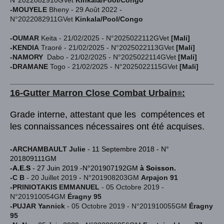
N°2022082910GVet
Kinkala/Pool/Congo
-MOUYELE
Bheny -
29 Août 2022 -
N°2022082911GVet
Kinkala/Pool/Congo
-OUMAR
Keita -
21/02/2025 - N°2025022112GVet
[Mali]
-KENDIA
Traoré -
21/02/2025 - N°2025022113GVet
[Mali]
-NAMORY
Dabo -
21/02/2025 - N°2025022114GVet
[Mali]
-DRAMANE
Togo -
21/02/2025 - N°2025022115GVet
[Mali]
16-Gutter Marron
Close Combat Urba
in
:
®
Grade interne, attestant que les compétences et
les connaissances nécessaires ont été acquises.
-
ARCHAMBAULT Julie
- 11 Septembre 2018 - N°
201809111GM
-A.E.S
- 27 Juin 2019 -N°201907192GM
à Soisson.
-C B
- 20 Juillet 2019 - N°201908203GM
Arpajon 91
-PRINIOTAKIS EMMANUEL
- 05 Octobre 2019 -
N°201910054GM
Éragny 95
-PUJAR Yannick
- 05 Octobre 2019 - N°201910055GM
Éragny
95