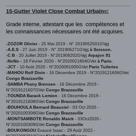
15-Gutter Violet
Close Combat Urba
in
:
®
Grade interne, attestant que les compétences et
les connaissances nécessaires ont été acquises.
-ZOZOR Olivier
- 25 Mai 2019 - N° 2019052501GV
et
-A.E.S
- 27 Juin 2019 - N° 201906271GV
et
à Soisson.
-C B
- 20 Juillet 2019 - N°201908202GV
et
Arpajon 91
-NoNo -
18 Février 2020 - N°2020021804GVet
à Paris.
-JCT
- 10 Août 2020 - N°2020081005GVet
Paris Tuileries
-MAHOU Rolf Divin
- 16 Décembre 2019 - N°2019121606GVet
Congo Brazzaville
-SAMBA Phany Brensen
-
16 Décembre 2019 -
N°2019121607GVet
Congo Brazzaville
-TOUNDA Barack Lemien
-
16 Décembre 2019 -
N°2019121608GVet
Congo Brazzaville
-BOUHOULA Bernard Beauciel
- 03
Oct 2020 -
N°2020100308GVet
Congo Brazzaville
-MONTSAMBOTE Ronaldo Maick
- 03
Oct2020 -
N°2020100309GVet
Congo Brazzaville
-BOUKONGOU
Exaucé Isaac - 29 Août 2022 -